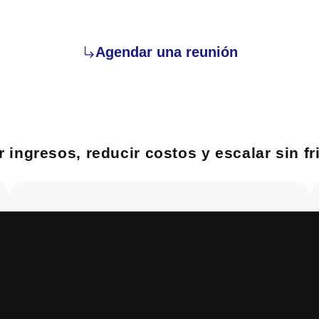
Agendar una reunión
 ingresos, reducir costos y escalar sin fr
Desarrollo Web
Conectamos tu web con: Tu IA de Ventas &