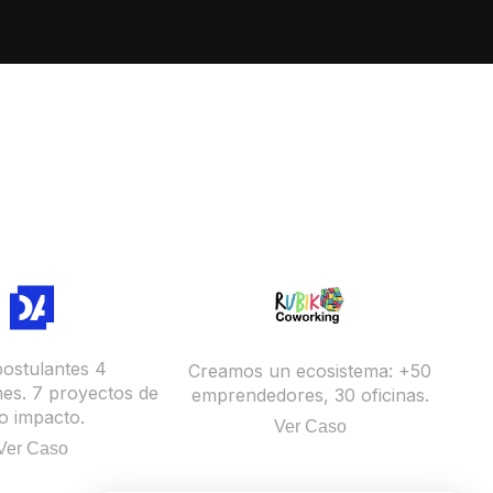
postulantes 4
Creamos un ecosistema: +50
mes. 7 proyectos de
emprendedores, 30 oficinas.
to impacto.
Ver Caso
Ver Caso