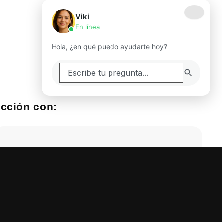
Viki
En línea
Hola, ¿en qué puedo ayudarte hoy?
icción con:
Soluciones Streaming
Streaming de Video 4k, Streaming de audio