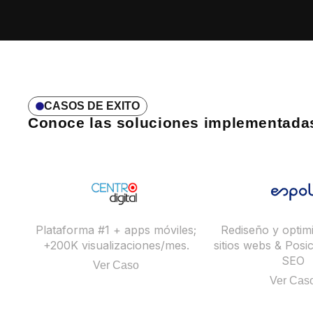
CASOS DE EXITO
Conoce las soluciones implementadas
Rediseño y optim
Plataforma #1 + apps móviles;
sitios webs & Posi
+200K visualizaciones/mes.
SEO
Ver Caso
Ver Cas