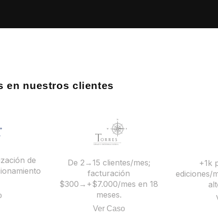
 en nuestros clientes
ización de
De 2→15 clientes/mes;
+1k 
cionamiento
facturación
ediciones/
$300→+$7.000/mes en 18
al
meses.
o
Ver Caso