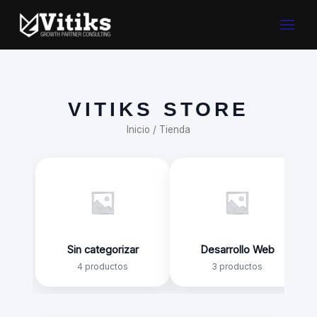
Ir
Main
al
contenido
Menu
VITIKS STORE
Inicio
/ Tienda
Sin categorizar
Desarrollo Web
4 productos
3 productos