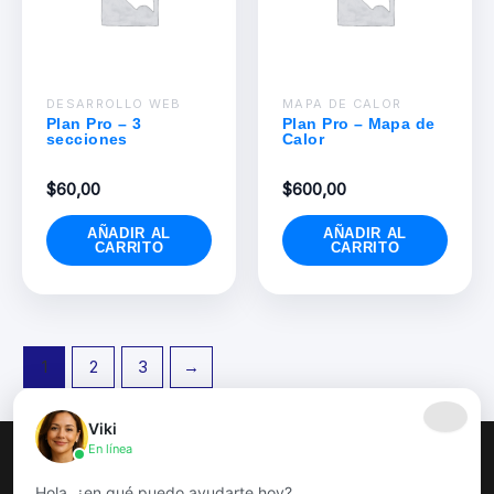
DESARROLLO WEB
MAPA DE CALOR
Plan Pro – 3
Plan Pro – Mapa de
secciones
Calor
$
60,00
$
600,00
AÑADIR AL
AÑADIR AL
CARRITO
CARRITO
1
2
3
→
Viki
En línea
Inicio
IA de ventas
Hola, ¿en qué puedo ayudarte hoy?