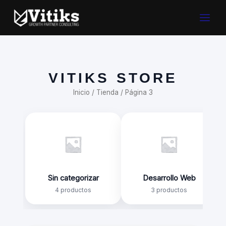
Ir
Main
al
contenido
Menu
VITIKS STORE
Inicio
/
Tienda
/ Página 3
Sin categorizar
Desarrollo Web
4 productos
3 productos